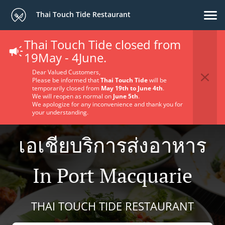
Thai Touch Tide Restaurant
Thai Touch Tide closed from
19May - 4June.
Dear Valued Customers,
Please be informed that
Thai Touch Tide
will be
temporarily closed from
May 19th to June 4th
.
We will reopen as normal on
June 5th
.
We apologize for any inconvenience and thank you for
your understanding.
เอเชียบริการส่งอาหาร
In Port Macquarie
THAI TOUCH TIDE RESTAURANT