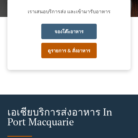
เราเสนอบริการส่ง และเข้ามารับอาหาร
จองโต๊ะอาหาร
ดูรายการ & สั่งอาหาร
เอเชียบริการส่งอาหาร In
Port Macquarie