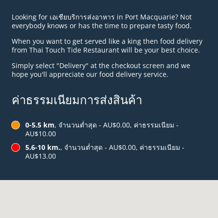
Looking for เอเชียบริการส่งอาหาร in Port Macquarie? Not
everybody knows or has the time to prepare tasty food.
When you want to get served like a king then food delivery
from Thai Touch Tide Restaurant will be your best choice.
Simply select "Delivery" at the checkout screen and we
hope you'll appreciate our food delivery service.
ค่าธรรมเนียมการส่งสินค้า
0-5.5 km
, จำนวนต่ำสุด - AU$0.00, ค่าธรรมเนียม -
AU$10.00
5.6-10 km.
, จำนวนต่ำสุด - AU$0.00, ค่าธรรมเนียม -
AU$13.00