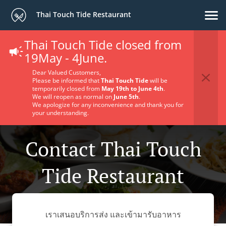
Thai Touch Tide Restaurant
Thai Touch Tide closed from
19May - 4June.
Dear Valued Customers,
Please be informed that
Thai Touch Tide
will be
temporarily closed from
May 19th to June 4th
.
We will reopen as normal on
June 5th
.
We apologize for any inconvenience and thank you for
your understanding.
Contact Thai Touch
Tide Restaurant
เราเสนอบริการส่ง และเข้ามารับอาหาร