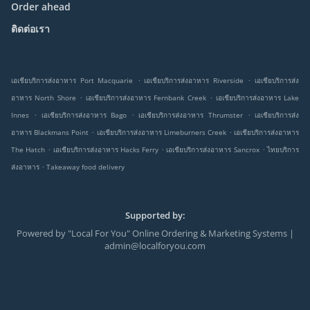
Order ahead
ติดต่อเรา
.
.
เอเชียบริการส่งอาหาร Port Macquarie
เอเชียบริการส่งอาหาร Riverside
เอเชียบริการส่ง
.
.
อาหาร North Shore
เอเชียบริการส่งอาหาร Fernbank Creek
เอเชียบริการส่งอาหาร Lake
.
.
.
Innes
เอเชียบริการส่งอาหาร Bago
เอเชียบริการส่งอาหาร Thrumster
เอเชียบริการส่ง
.
.
อาหาร Blackmans Point
เอเชียบริการส่งอาหาร Limeburners Creek
เอเชียบริการส่งอาหาร
.
.
.
The Hatch
เอเชียบริการส่งอาหาร Hacks Ferry
เอเชียบริการส่งอาหาร Sancrox
ไทยบริการ
.
ส่งอาหาร
Takeaway food delivery
Supported by:
Powered by "Local For You" Online Ordering & Marketing Systems |
admin@localforyou.com