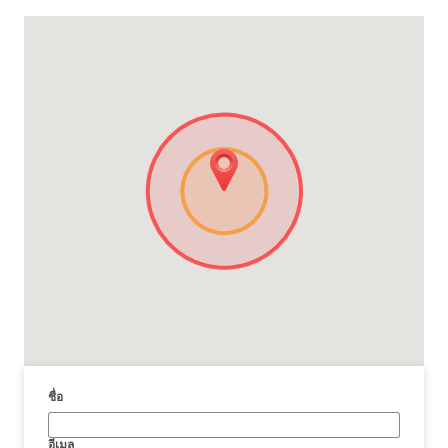
ชื่อ
อีเมล